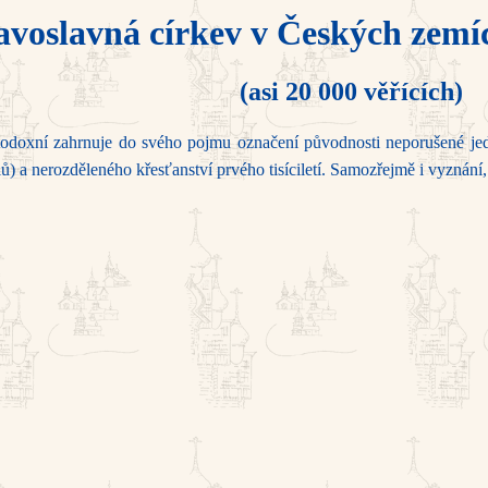
avoslavná církev v Českých zemí
(asi 20 000 věřících)
odoxní zahrnuje do svého pojmu označení původno­sti nepo­ru­šené je
 a nerozděleného křesťanství prvého tisíciletí. Samozřejmě i vyznání, ž