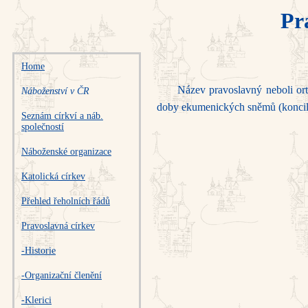
Pr
Home
Název pravoslavný neboli ort
Náboženství v ČR
doby ekume­nických sněmů (konci­lů)
Seznám církví a náb.
společností
Náboženské organizace
Katolická církev
Přehled řeholních řádů
Pravoslavná církev
-Historie
-Organizační členění
-Klerici