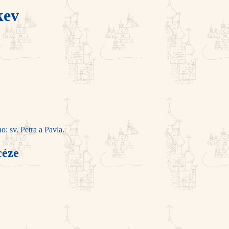
kev
: sv. Petra a Pavla.
céze