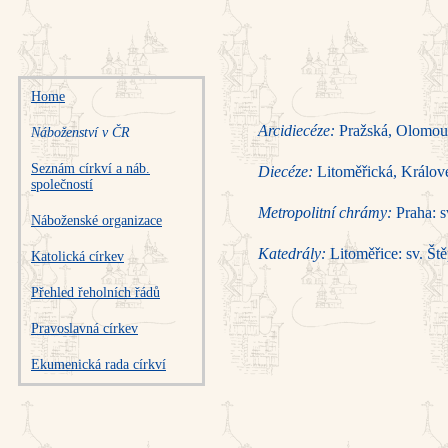
Home
Arcidiecéze:
Pražská, Olomou
Náboženství v ČR
Seznám církví a náb.
Diecéze:
Litoměřická, Králov
společností
Metropolitní chrámy:
Praha: s
Náboženské organizace
Katedrály:
Litoměřice: sv. Ště
Katolická církev
Přehled řeholních řádů
Pravoslavná církev
Ekumenická rada církví