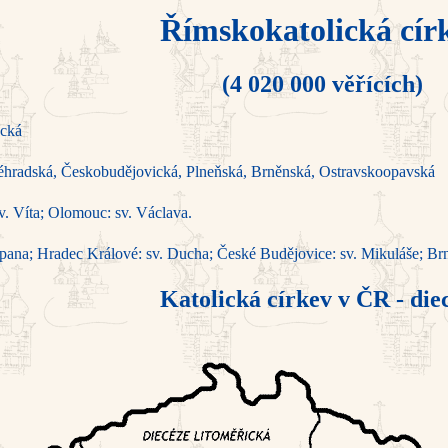
Římskokatolická cír
(4 020 000 věřících)
cká
éhradská, Českobudějovická, Plneňská, Brněnská, Ostravsko­opavská
v. Víta; Olomouc: sv. Václava.
pana; Hradec Králové: sv. Ducha; České Budějo­vice: sv. Mi­kuláše; Brno
Katolická církev v ČR - die