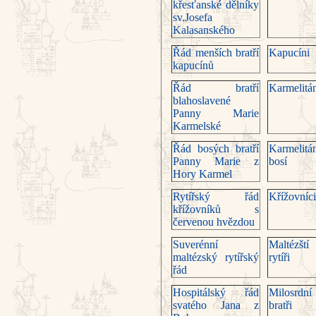
křesťan­ské dělníky
sv.Josefa
Kalasanské­ho
Řád menších bratří
Kapucíni
kapucínů
Řád bratří
Karmelitá
blahoslavené
Panny Marie
Karmelské
Řád bosých bratří
Karmelitá
Panny Marie z
bosí
Hory Karmel
Rytířský řád
Křížovníci
křížovníků s
červenou hvězdou
Suverénní
Maltézští
maltézský rytířský
rytíři
řád
Hospitálský řád
Milosrdní
svatého Jana z
bratři