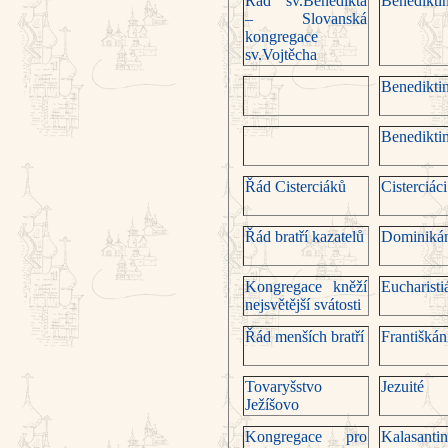
Řád sv.Benedikta
Benediktin
– Slovanská
kongregace
sv.Vojtěcha
Benediktin
Benediktin
Řád Cisterciá­ků
Cisterciáci
Řád bratří kazatelů
Dominiká
Kongregace kněží
Eucharisti
nejsvětější svátosti
Řád menších bratří
Františkán
Tovaryšstvo
Jezuité
Ježíšovo
Kongregace pro
Kalasantin