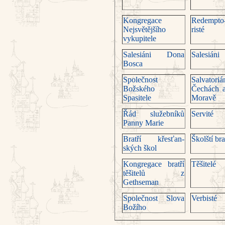
Kongregace
Redempto
Nejsvětějšího
risté
vykupitele
Salesiáni Dona
Salesiáni
Bosca
Společnost
Salvatoriá
Božského
Čechách 
Spasitele
Moravě
Řád služební­ků
Servité
Panny Marie
Bratří křesťan­
Školští bra
ských škol
Kongregace bratří
Těšitelé
těšitelů z
Gethseman
Společnost Slova
Verbisté
Božího