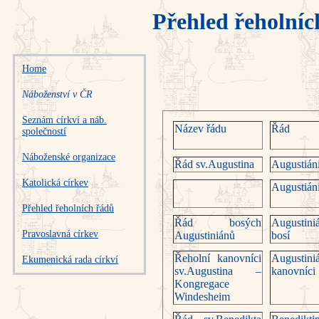
Přehled řeholníc
Home
Náboženství v ČR
Seznám církví a náb.
Název řádu
Řád
společností
Náboženské organizace
Řád sv.Augustina
Augustián
Katolická církev
Augustián
Přehled řeholních řádů
Řád bosých
Augustini
Pravoslavná církev
Augustiniánů
bosí
Řeholní kanovníci
Augustini
Ekumenická rada církví
sv.Augustina –
kanovníci
Kongregace
Windesheim