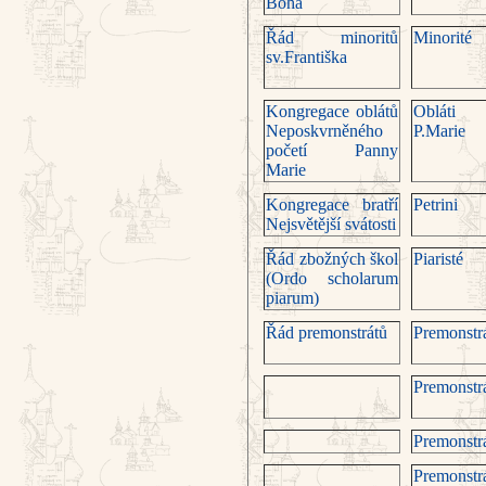
Boha
Řád minoritů
Minorité
sv.Františka
Kongregace oblátů
Obláti
Neposkvr­něné­ho
P.Marie
po­četí Panny
Marie
Kongregace bratří
Petrini
Nejsvětější svátosti
Řád zbož­ných škol
Piaristé
(Ordo scholarum
piarum)
Řád premonstrátů
Premonstrá
Premonstrá
Premonstrá
Premonstrá