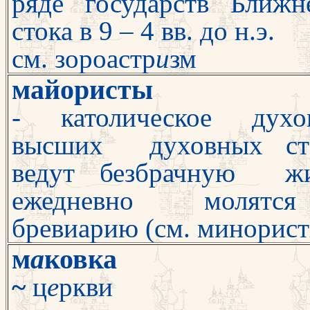
ряде государств Ближ
стока в 9 – 4 вв. до н.э.
см. зороастр
и
зм
майористы
- католическое духов
высших духов
ных ст
ведут безбрачную ж
ежедневно молят
бревиарию (см. мино
рист
м
а
ковка
~
ц
е
ркви