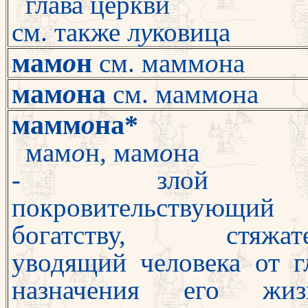
глава церкви
см. также л
у
ковица
мам
о
н
см. мамм
о
на
мам
о
на
см. мамм
о
на
мамм
о
на*
мам
о
н, мам
о
на
- злой д
покровительствующий
богатству, стяжател
уводящий человека от г
назначения его жи