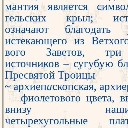
мантия является симв
гельских крыл; ист
означают благо
дать у
истекающего из Ветхо
вого Заветов, три
источников
–
сугубую бл
Пресвятой Троицы
~
архиеп
и
скопская, архие
фиолетового цвета, в
внизу наши
четырехугольные п