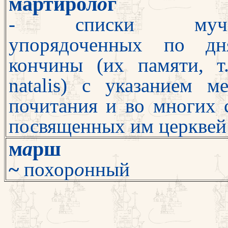
мартирол
о
г
- списки мучен
упорядоченных по д
кончины (их памяти, т.
natalis) с указанием м
почитания и во многих 
посвященных им церквей
м
а
рш
~
похор
о
нный