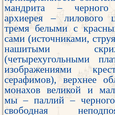
мандрита
–
черного
архиерея
–
лило
вого 
тремя белыми с красн
сами (источниками, струя
нашитыми скриж
(четырехугольными пл
изображениями кре
серафимов), верх
нее об
монахов великой и ма
мы
–
паллий
–
черного
свободная не
подпо