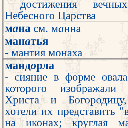
достижения вечных
Небесного Царства
м
а
на
см. м
а
нна
ман
а
тья
- мантия монаха
манд
о
рла
- сияние в форме овала
которого изо
бражали 
Христа и Богородицу,
хотели их представить "в
на иконах; круглая м