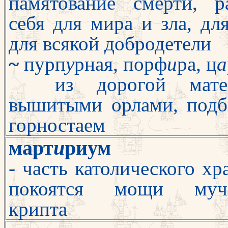
памя
тование смерти, р
себя для мира и зла, дл
для всякой добродетели
~
пурп
у
рная, порф
и
ра, ц
а
из дорогой мат
вышитыми орлами, подб
горностаем
март
и
риум
- часть католического хр
покоятся мощи муче
крипта