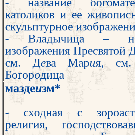
-
название богома
католиков и ее жи
вопис
скульптурное изображени
- Владычица – наз
изображения Пре
святой 
см. Д
е
ва Мар
и
я,
см.
Богор
о
дица
мазде
и
зм
*
- сходная с зороаст
религия, господ
ствова