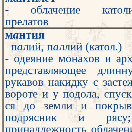
- облачение католи
прелатов
м
а
нтия
п
а
лий, п
а
ллий (катол.)
- одеяние монахов и арх
представля
ющее длинн
рукавов накидку с за
сте
вороте и у подола, спу
ся до земли и покры
подрясник и рясу
принадлежность облачен