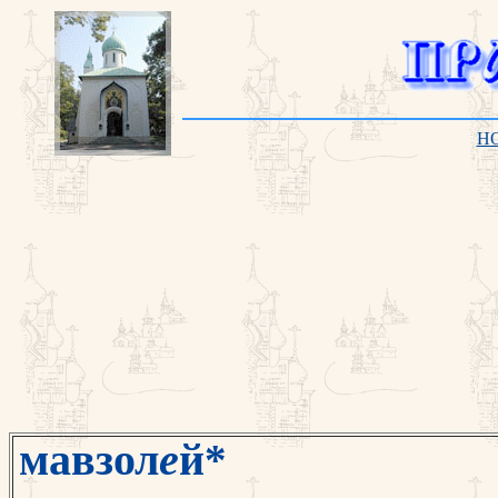
H
мавзол
е
й
*