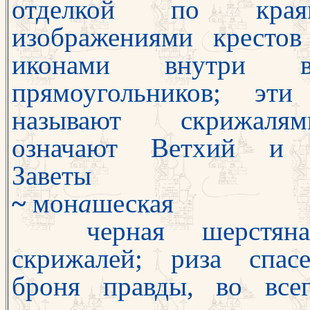
отделкой по кр
изображениями кресто
икона
ми внутри ве
прямоугольников; эти
называют скрижал
означают Ветхий и
Заветы
~
мон
а
шеская
черная шерстяна
скрижалей; риза спа
с
броня правды, во все