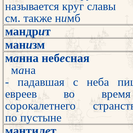
называется круг славы
см. также
н
и
мб
мандр
и
т
ман
и
зм
м
а
нна неб
е
сная
м
а
на
- падавшая с неба пи
евреев во вре
сорокалетнего странст
по пустыне
мантил
е
т