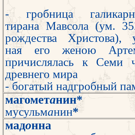
- гробница галикарна
тирана Мавсола (ум. 35
рождества Христова), 
ная его женою Артем
причислялась к Семи 
древнего мира
- богатый надгробный па
магомет
а
нин
*
с
мусульм
а
нин
*
мад
о
нна